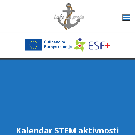
Skip
to
content
HOME
PROSINAC
Kalendar STEM aktivnosti