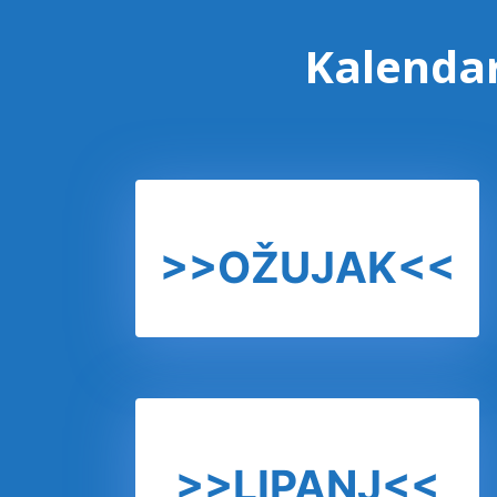
Kalendar
>>OŽUJAK<<
>>LIPANJ<<