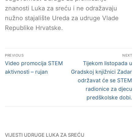
znanosti Luka za sreću i ne odražavaju
nužno stajalište Ureda za udruge Vlade
Republike Hrvatske.
Post
PREVIOUS
NEXT
navigation
Previous
Next
Video promocija STEM
Tijekom listopada u
post:
post:
aktivnosti – rujan
Gradskoj knjižnici Zadar
održavat će se STEM
radionice za djecu
predškolske dobi.
VIJESTI UDRUGE LUKA ZA SREĆU