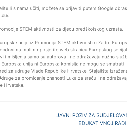
ite li s nama učiti, možete se prijaviti putem Google obra
.eu/.
promocije STEM aktivnosti za djecu predškolskog uzrasta.
Europske unije iz Promocija STEM aktivnosti u Zadru Europ
 fondovima molimo posjetite web stranicu Europskog socija
vovi i mišljenja samo su autorova i ne odražavaju nužno služ
 Ni Europska unija ni Europska komisija ne mogu se smatrati
red za udruge Vlade Republike Hrvatske. Stajališta izražen
Udruge za promicanje znanosti Luka za sreću i ne odražava
e Hrvatske.
Next
JAVNI POZIV ZA SUDJELOVA
post:
EDUKATIVNOJ RADI