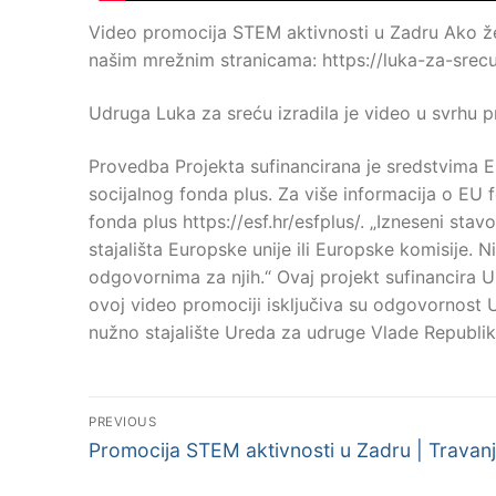
Video promocija STEM aktivnosti u Zadru Ako žel
našim mrežnim stranicama: https://luka-za-srecu
Udruga Luka za sreću izradila je video u svrhu 
Provedba Projekta sufinancirana je sredstvima 
socijalnog fonda plus. Za više informacija o EU
fonda plus https://esf.hr/esfplus/. „Izneseni sta
stajališta Europske unije ili Europske komisije.
odgovornima za njih.“ Ovaj projekt sufinancira U
ovoj video promociji isključiva su odgovornost 
nužno stajalište Ureda za udruge Vlade Republik
Post
PREVIOUS
Previous
navigation
Promocija STEM aktivnosti u Zadru | Travanj
post: