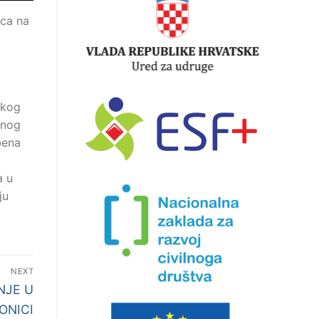
sca na
skog
lnog
bena
a u
ju
NEXT
NJE U
ONICI